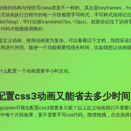
结构与传统写class类是不一样的，其次是keyframes，f
样式动画执行过程中的每一片段都需手写样式，手写样式就得记
te(1deg)
，平行位移
translate(7px,-13px)。就算你
改代码才能慢慢调整好。
义动画，使用动画更为复杂。可以看看以下文档，我想应该是
文档进行对照。随便一个功能都要找很长时间，比如我想让动画
配置一个动画需要半小时左右。
配置css3动画又能省去多少时
plan可视化配置css3需要多久呢？以上定义动画我们不需
中每个片段效果，更不需要手写css代码。随便拖拽，点击选择