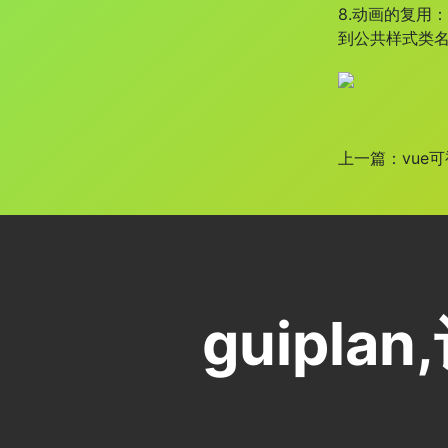
8.动画的复用
到公共样式类
上一篇：vue
guipl